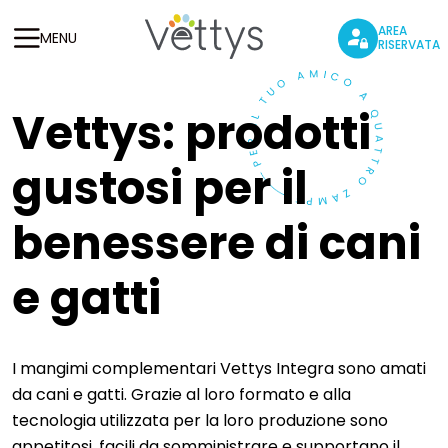
AREA
MENU
RISERVATA
Vettys: prodotti
gustosi per il
benessere di cani
e gatti
I mangimi complementari Vettys Integra sono amati
da cani e gatti. Grazie al loro formato e alla
tecnologia utilizzata per la loro produzione sono
appetitosi, facili da somministrare e supportano il