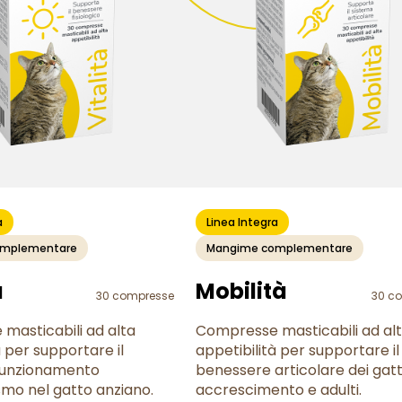
a
Linea Integra
omplementare
Mangime complementare
à
Mobilità
30 compresse
30 c
masticabili ad alta
Compresse masticabili ad al
à per supportare il
appetibilità per supportare il
 funzionamento
benessere articolare dei gatti
smo nel gatto anziano.
accrescimento e adulti.