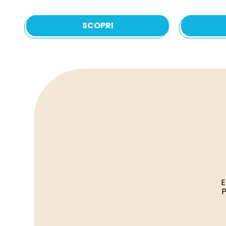
SCOPRI
E
P