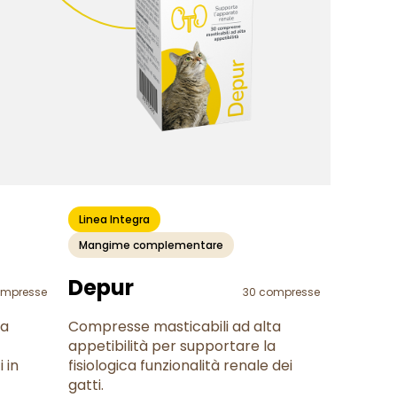
Linea Integra
Mangime complementare
Depur
ompresse
30 compresse
ta
Compresse masticabili ad alta
appetibilità per supportare la
 in
fisiologica funzionalità renale dei
gatti.