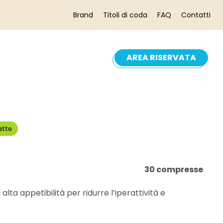
Brand
Titoli di coda
FAQ
Contatti
AREA RISERVATA
atto
30 compresse
ta appetibilità per ridurre l’iperattività e