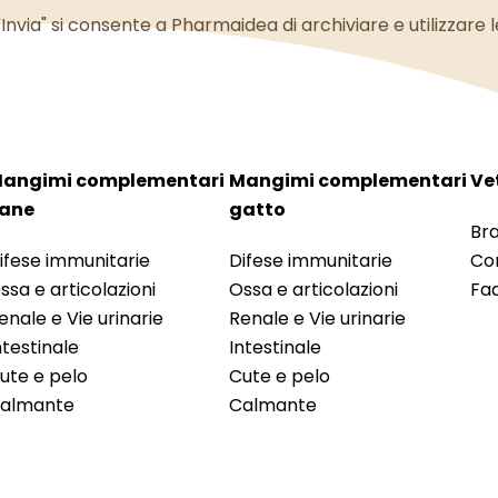
Invia" si consente a Pharmaidea di archiviare e utilizzare 
angimi complementari
Mangimi complementari
Ve
ane
gatto
Br
ifese immunitarie
Difese immunitarie
Con
ssa e articolazioni
Ossa e articolazioni
Fa
enale e Vie urinarie
Renale e Vie urinarie
ntestinale
Intestinale
ute e pelo
Cute e pelo
almante
Calmante