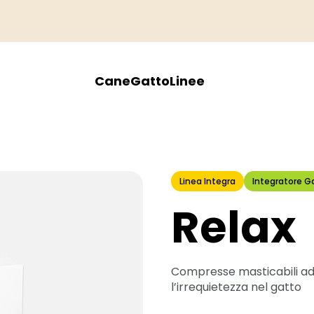
Cane
Gatto
Linee
Linea Integra
Integratore G
Relax
Compresse masticabili ad al
l’irrequietezza nel gatto