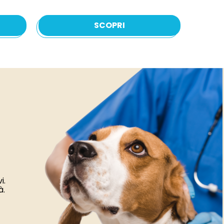
SCOPRI
i.
à.