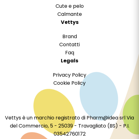
Cute e pelo
Calmante
Vettys
Brand
Contatti
Faq
Legals
Privacy Policy
Cookie Policy
Vettys è un marchio registrato di Pharm@idea srl Via
del Commercio, 5 - 25039 - Travagliato (BS) - P.I.
03542760172